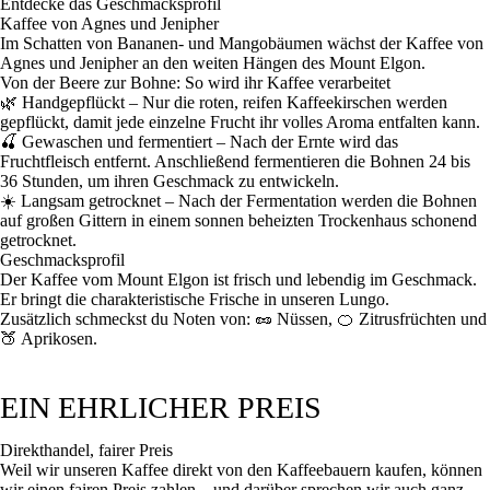
Entdecke das Geschmacksprofil
Kaffee von Agnes und Jenipher
Im Schatten von Bananen- und Mangobäumen wächst der Kaffee von
Agnes und Jenipher an den weiten Hängen des Mount Elgon.
Von der Beere zur Bohne: So wird ihr Kaffee verarbeitet
🌿
Handgepflückt
– Nur die roten, reifen Kaffeekirschen werden
gepflückt, damit jede einzelne Frucht ihr volles Aroma entfalten kann.
🍒
Gewaschen und fermentiert
– Nach der Ernte wird das
Fruchtfleisch entfernt. Anschließend fermentieren die Bohnen 24 bis
36 Stunden, um ihren Geschmack zu entwickeln.
☀️
Langsam getrocknet
– Nach der Fermentation werden die Bohnen
auf großen Gittern in einem sonnen beheizten Trockenhaus schonend
getrocknet.
Geschmacksprofil
Der Kaffee vom Mount Elgon ist frisch und lebendig im Geschmack.
Er bringt die charakteristische Frische in unseren Lungo.
Zusätzlich schmeckst du Noten von: 🥜 Nüssen, 🍊 Zitrusfrüchten und
🍑 Aprikosen.
EIN EHRLICHER PREIS
Direkthandel, fairer Preis
Weil wir unseren Kaffee direkt von den Kaffeebauern kaufen, können
wir einen fairen Preis zahlen – und darüber sprechen wir auch ganz