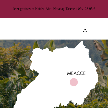
Kostenlose Lieferung
>70.000 zufriedene Kund:innen
Durchschnittliche bewertung von 4.6 ★
Jetzt gratis zum Kaffee-Abo:
Notabag Tasche
i.W.v. 28,95 €