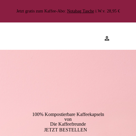
Kostenlose Lieferung
>70.000 zufriedene Kund:innen
Durchschnittliche bewertung von 4.6 ★
Jetzt gratis zum Kaffee-Abo:
Notabag Tasche
i.W.v. 28,95 €
100% Kompostierbare Kaffeekapseln
von
Die Kaffeefreunde
JETZT BESTELLEN