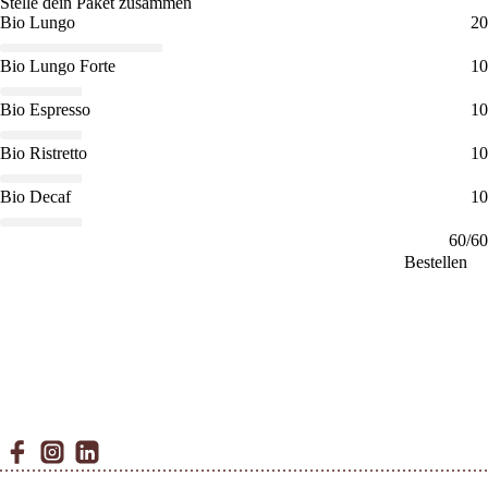
Stelle dein Paket zusammen
Bio Lungo
20
Bio Lungo Forte
10
Bio Espresso
10
Bio Ristretto
10
Bio Decaf
10
60
/
60
Bestellen
Facebook
Instagram
Linkedin