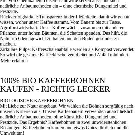
Frei von Chemikalien
: Unsere Landwirte setzen ausschließlich
natürliche Anbaumethoden ein – ohne chemische Düngemittel und
Pestizide.
Rückverfolgbarkeit
: Transparenz in der Lieferkette, damit wir genau
wissen, woher unser Kaffee stammt. Vom Bauern bis zur Tasse.
Agroforstwirtschaft
: Unser Kaffee wächst zusammen mit anderen
Pflanzen unter hohen Bäumen, die Schatten spenden. Das hilft, die
Natur im Gleichgewicht zu halten und den Boden gesünder zu
machen.
Zirkuläre Pulpe
: Kaffeeschalenabfälle werden als Kompost verwendet.
So wird die gesamte Kaffeekirsche verarbeitet und Abfall minimiert.
Mehr erfahren
100% BIO KAFFEEBOHNEN
KAUFEN - RICHTIG LECKER
BIOLOGISCHE KAFFEEBOHNEN
Mit Liebe zur Natur angebaut. Wir wählen die Bohnen sorgfältig nach
unseren Kriterien aus.
Unsere Kaffeebauern verwenden ausschließlich
natürliche Anbaumethoden, ohne künstliche Düngemittel und
Pestizide.
Das Ergebnis? Kaffeebohnen in zwei unwiderstehlichen
Röstungen. Kaffeebohnen kaufen und etwas Gutes für dich und die
Umwelt tun!